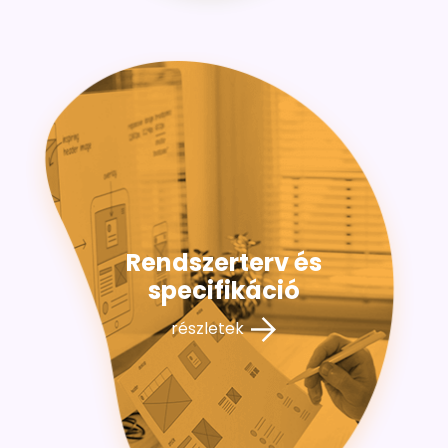
Rendszerterv és
specifikáció
részletek