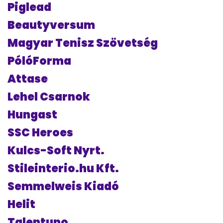
Piglead
Beautyversum
Magyar Tenisz Szövetség
PólóForma
Attase
Lehel Csarnok
Hungast
SSC Heroes
Kulcs-Soft Nyrt.
Stileinterio.hu Kft.
Semmelweis Kiadó
Helit
Talentuno