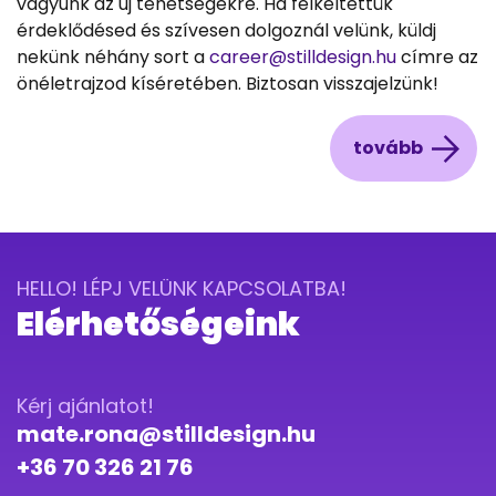
vagyunk az új tehetségekre. Ha felkeltettük
érdeklődésed és szívesen dolgoznál velünk, küldj
nekünk néhány sort a
career@stilldesign.hu
címre az
önéletrajzod kíséretében. Biztosan visszajelzünk!
tovább
HELLO! LÉPJ VELÜNK KAPCSOLATBA!
Elérhetőségeink
Kérj ajánlatot!
mate.rona@stilldesign.hu
+36 70 326 21 76