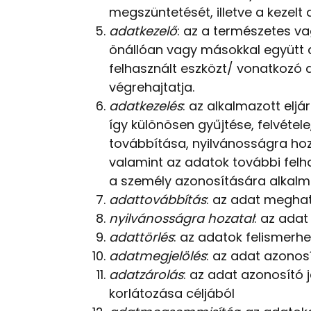
megszüntetését, illetve a kezelt a
adatkezelő
: az a természetes va
önállóan vagy másokkal együtt a
felhasznált eszközt/ vonatkozó 
végrehajtatja.
adatkezelés
: az alkalmazott elj
így különösen gyűjtése, felvétel
továbbítása, nyilvánosságra ho
valamint az adatok további fel
a személy azonosítására alkalmas
adattovábbítás
: az adat megha
nyilvánosságra hozatal
: az ada
adattörlés
: az adatok felismerh
adatmegjelölés
: az adat azonos
adatzárolás
: az adat azonosító 
korlátozása céljából