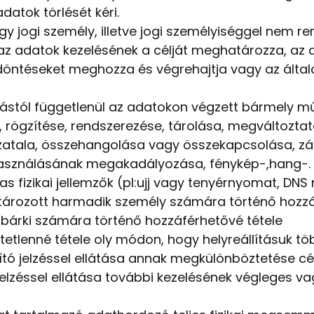
datok törlését kéri.
gy jogi személy, illetve jogi személyiséggel nem r
z adatok kezelésének a célját meghatározza, az a
döntéseket meghozza és végrehajtja vagy az álta
árástól függetlenül az adatokon végzett bármely 
e, rögzítése, rendszerezése, tárolása, megváltozta
zatala, összehangolása vagy összekapcsolása, zá
használásának megakadályozása, fénykép-,hang-. v
 fizikai jellemzők (pl:ujj vagy tenyérnyomat, DNS m
tározott harmadik személy számára történő hozzáf
t bárki számára történő hozzáférhetővé tétele
etetlenné tétele oly módon, hogy helyreállításuk t
ító jelzéssel ellátása annak megkülönböztetése cél
jelzéssel ellátása további kezelésének végleges v