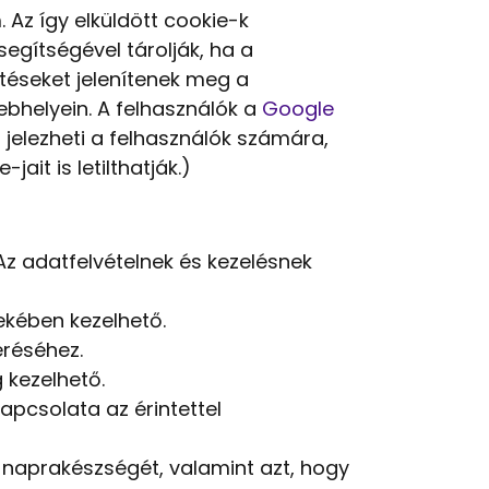
Az így elküldött cookie-k
segítségével tárolják, ha a
téseket jelenítenek meg a
ebhelyein. A felhasználók a
Google
is jelezheti a felhasználók számára,
jait is letilthatják.)
Az adatfelvételnek és kezelésnek
dekében kezelhető.
éréséhez.
 kezelhető.
pcsolata az érintettel
, naprakészségét, valamint azt, hogy