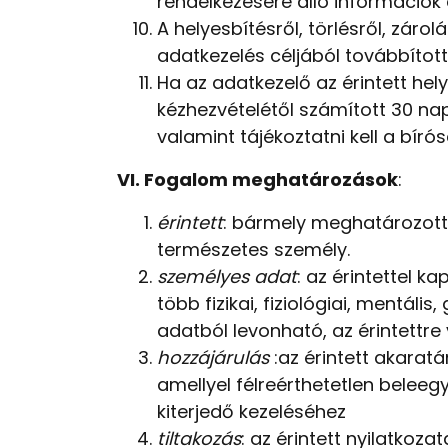
rendelkezésére álló információk a
A helyesbítésről, törlésről, záro
adatkezelés céljából továbbította
Ha az adatkezelő az érintett hely
kézhezvételétől számított 30 napon
valamint tájékoztatni kell a bír
VI. Fogalom meghatározások
:
érintett
: bármely meghatározott
természetes személy.
személyes adat
: az érintettel 
több fizikai, fiziológiai, mentál
adatból levonható, az érintettre
hozzájárulás
:az érintett akarat
amellyel félreérthetetlen belee
kiterjedő kezeléséhez
tiltakozás
: az érintett nyilatkoz