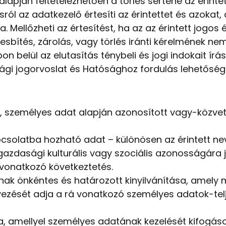
lapján feltételezhetően a törlés sértené az érintet
lásról az adatkezelő értesíti az érintettet és azoka
. Mellőzheti az értesítést, ha az az érintett jogos 
esbítés, zárolás, vagy törlés iránti kérelmének ne
 belül az elutasítás ténybeli és jogi indokait írásb
ósági jogorvoslat és Hatósághoz fordulás lehetőség
, személyes adat alapján azonosított vagy-közve
kapcsolatba hozható adat – különösen az érintett ne
is, gazdasági kulturális vagy szociális azonosságára
 vonatkozó következtetés.
ának önkéntes és határozott kinyilvánítása, amely 
gyezését adja a rá vonatkozó személyes adatok-te
ata, amellyel személyes adatának kezelését kifogáso