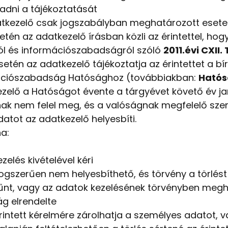
dni a tájékoztatását
adatkezelő csak jogszabályban meghatározott eset
én az adatkezelő írásban közli az érintettel, ho
ról és információszabadságról szóló
2011.évi CXII.
tén az adatkezelő tájékoztatja az érintettet a bí
ációszabadság Hatósághoz (továbbiakban:
Ható
ezelő a Hatóságot évente a tárgyévet követő év janu
ak nem felel meg, és a valóságnak megfelelő sze
datot az adatkezelő helyesbíti.
ha:
zelés kivételével kéri
ogszerűen nem helyesbíthető, és törvény a törlést
nt, vagy az adatok kezelésének törvényben meghat
g elrendelte
rintett kérelmére zárolhatja a személyes adatot, va