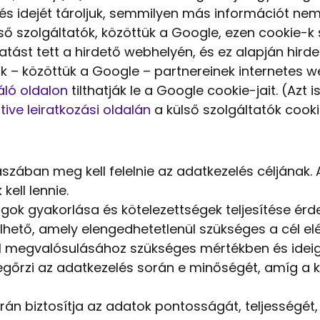
s idejét tároljuk, semmilyen más információt nem. 
ső szolgáltatók, közöttük a Google, ezen cookie-k 
tást tett a hirdető webhelyén, és ez alapján hirde
k – közöttük a Google – partnereinek internetes w
áló oldalon
tilthatják le a Google cookie-jait. (Azt 
tive leiratkozási oldalán
a külső szolgáltatók cookie-
zában meg kell felelnie az adatkezelés céljának. 
ell lennie.
 jogok gyakorlása és kötelezettségek teljesítése ér
hető, amely elengedhetetlenül szükséges a cél el
l megvalósulásához szükséges mértékben és ideig
őrzi az adatkezelés során e minőségét, amíg a ka
rán biztosítja az adatok pontosságát, teljességét