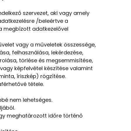
endelkező szervezet, aki vagy amely
datkezelésre /beleértve a
la megbízott adatkezelővel
művelet vagy a műveletek összessége,
tása, felhasználása, lekérdezése,
rolása, törlése és megsemmisítése,
agy képfelvétel készítése valamint
inta, íriszkép) rögzítése.
érhetővé tétele.
öbbé nem lehetséges.
jából.
agy meghatározott időre történő