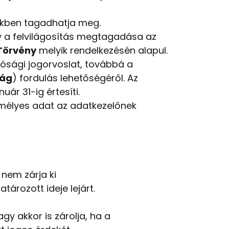
ekben tagadhatja meg.
gy a felvilágosítás megtagadása az
 Törvény
melyik rendelkezésén alapul.
rósági jogorvoslat, továbbá a
ság
) fordulás lehetőségéről. Az
ár 31-ig értesíti.
mélyes adat az adatkezelőnek
 nem zárja ki
ározott ideje lejárt.
gy akkor is zárolja, ha a