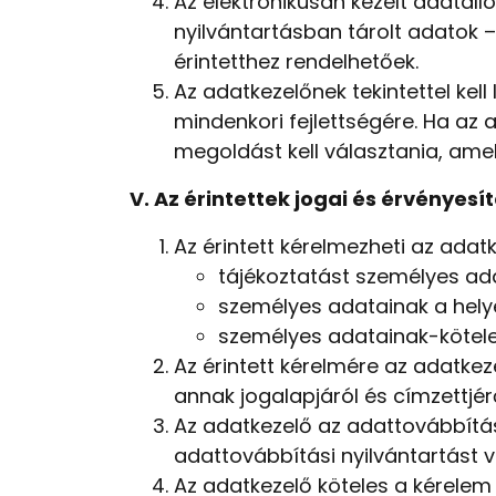
Az elektronikusan kezelt adatál
nyilvántartásban tárolt adatok –
érintetthez rendelhetőek.
Az adatkezelőnek tekintettel ke
mindenkori fejlettségére. Ha az
megoldást kell választania, ame
V. Az érintettek jogai és érvényesí
Az érintett kérelmezheti az adat
tájékoztatást személyes ada
személyes adatainak a hely
személyes adatainak-kötelez
Az érintett kérelmére az adatkez
annak jogalapjáról és címzettjérő
Az adatkezelő az adattovábbítás
adattovábbítási nyilvántartást v
Az adatkezelő köteles a kérelem 