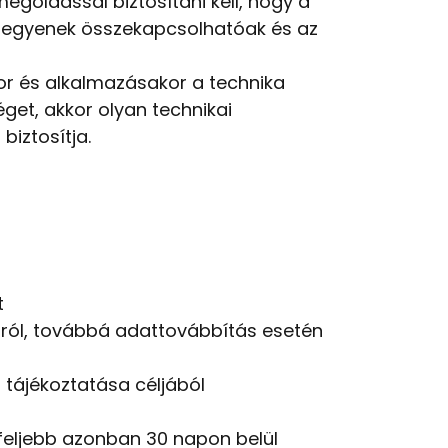
goldással biztosítani kell, hogy a
ne legyenek összekapcsolhatóak és az
kor és alkalmazásakor a technika
get, akkor olyan technikai
iztosítja.
t
tairól, továbbá adattovábbítás esetén
 tájékoztatása céljából
gfeljebb azonban 30 napon belül