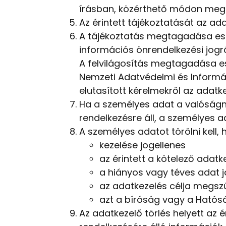
írásban, közérthető módon mega
Az érintett tájékoztatását az 
A tájékoztatás megtagadása eset
információs önrendelkezési jog
A felvilágosítás megtagadása ese
Nemzeti Adatvédelmi és Inform
elutasított kérelmekről az adatk
Ha a személyes adat a valóságn
rendelkezésre áll, a személyes a
A személyes adatot törölni kell, 
kezelése jogellenes
az érintett a kötelező adatke
a hiányos vagy téves adat j
az adatkezelés célja megszű
azt a bíróság vagy a Hatósá
Az adatkezelő törlés helyett az é