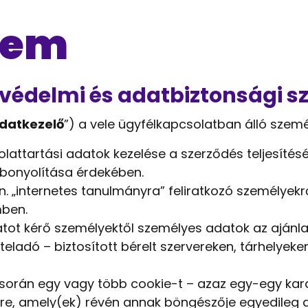
lem
atvédelmi és adatbiztonsági 
datkezelő
”) a vele ügyfélkapcsolatban álló személ
attartási adatok kezelése a szerződés teljesíté
bonyolítása érdekében.
 „internetes tanulmányra” feliratkozó személyekrő
mben.
tot kérő személyektől személyes adatok az ajánla
teladó – biztosított bérelt szervereken, tárhelyeke
során egy vagy több cookie-t – azaz egy-egy karak
e, amely(ek) révén annak böngészője egyedileg az