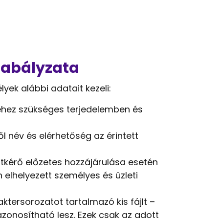
szabályzata
yek alábbi adatait kezeli:
séhez szükséges terjedelemben és
l név és elérhetőség az érintett
tkérő előzetes hozzájárulása esetén
n elhelyezett személyes és üzleti
tersorozatot tartalmazó kis fájlt –
onosítható lesz. Ezek csak az adott