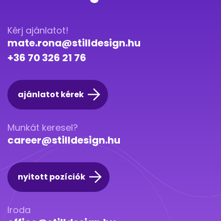
Kérj ajánlatot!
mate.rona@stilldesign.hu
+36 70 326 21 76
ajánlatot kérek
Munkát keresel?
career@stilldesign.hu
nyitott pozíciók
Iroda