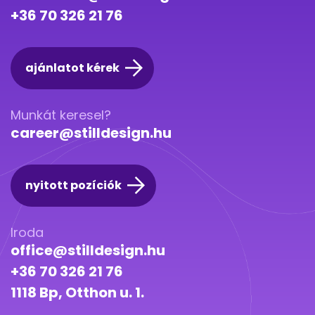
+36 70 326 21 76
ajánlatot kérek
Munkát keresel?
career@stilldesign.hu
nyitott pozíciók
Iroda
office@stilldesign.hu
+36 70 326 21 76
1118 Bp, Otthon u. 1.