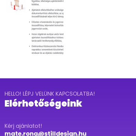
HELLO! LÉPJ VELÜNK KAPCSOLATBA!
Elérhetőségeink
Kérj ajánlatot!
mate.rona@stilldesign.hu