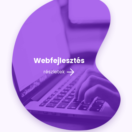
Webfejlesztés
részletek