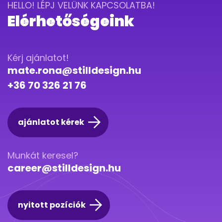
HELLO! LÉPJ VELÜNK KAPCSOLATBA!
Elérhetőségeink
Kérj ajánlatot!
mate.rona@stilldesign.hu
+36 70 326 21 76
ajánlatot kérek
Munkát keresel?
career@stilldesign.hu
nyitott pozíciók