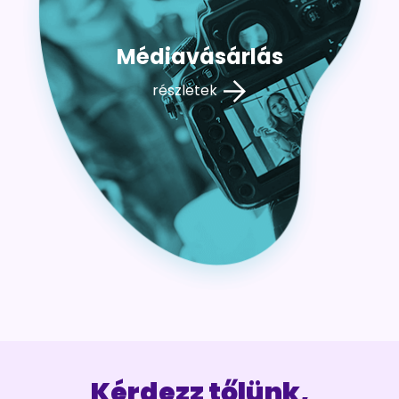
Médiavásárlás
részletek
Kérdezz tőlünk,