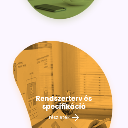
Rendszerterv és
specifikáció
részletek